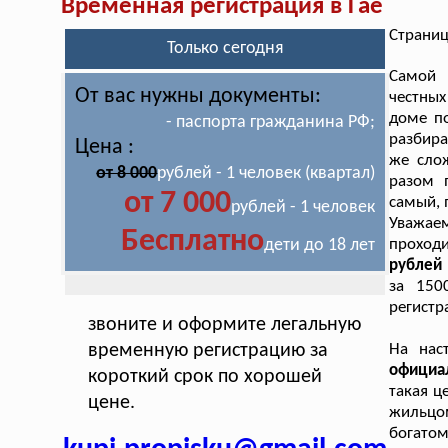
Временная регистрация в Гае
Страниц
Только сегодня
Самой 
От вас нужны документы:
честных
доме по
- паспорта гражданина РФ;
разбира
Цена :
же слож
от 8 000
рублей - 1 человек (квартал)
разом 
от 7 000
самый, 
рублей - 1 человек
Уважае
Бесплатно
дети до 18 лет
проход
рублей 
за 150
регистр
звоните и оформите легальную
временную регистрацию за
На нас
официа
короткий срок по хорошей
такая ц
цене.
жильцо
богато