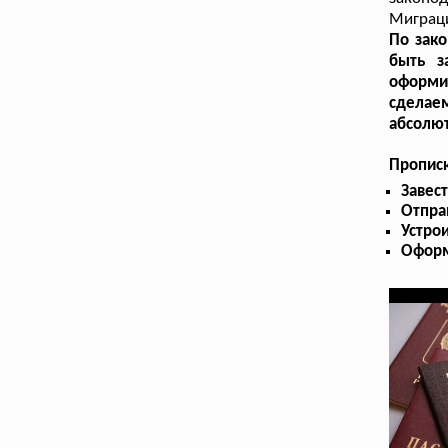
Миграц
По зако
быть з
оформи
сделаем
абсолют
Прописк
Завес
Отпра
Устрои
Оформ