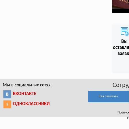
Вы
оставл
заяв
Сотру
Мы в социальных сетях:
ВКОНТАКТЕ
Как заказать
ОДНОКЛАССНИКИ
Прописк
С