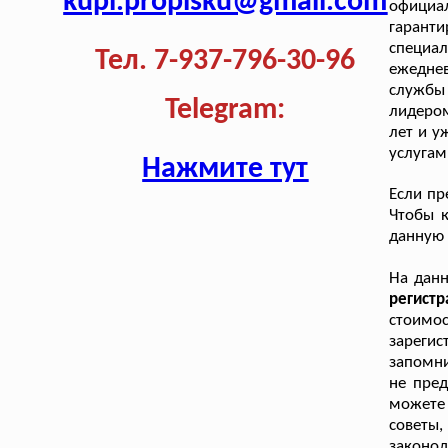
kupi.propisku@gmail.com
официа
гарант
специа
Тел. 7-937-796-30-96
ежедне
службы
Telegram:
лидером
лет и у
услугам
Нажмите тут
Если пр
Чтобы к
данную 
На дан
регист
стоим
зареги
запомни
не пре
можете
совет
законод